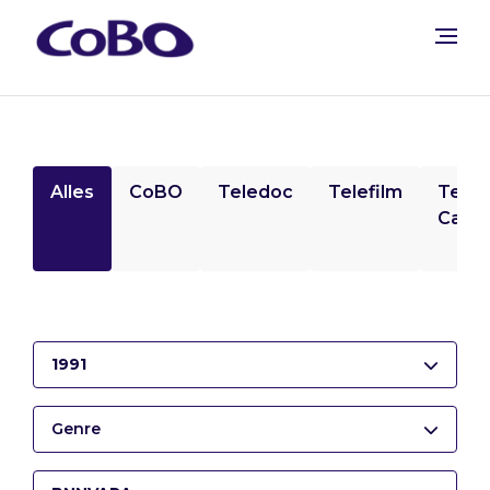
Alles
CoBO
Teledoc
Telefilm
Tele
Camp
1991
Genre