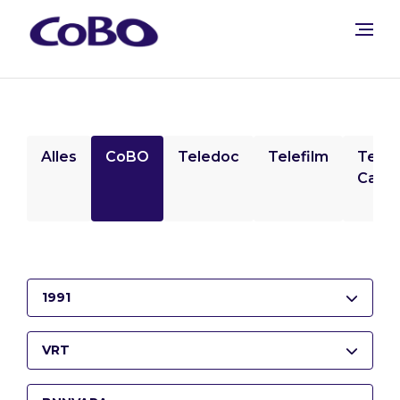
Alles
CoBO
Teledoc
Telefilm
Tele
Camp
1991
VRT