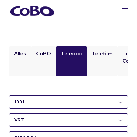
Alles
CoBO
Teledoc
Telefilm
Tele
Camp
1991
VRT