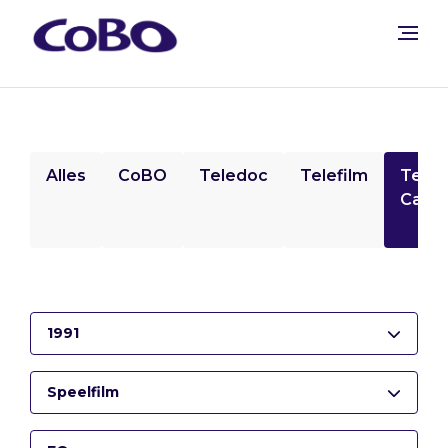
Alles
CoBO
Teledoc
Telefilm
Tele
Camp
1991
Speelfilm