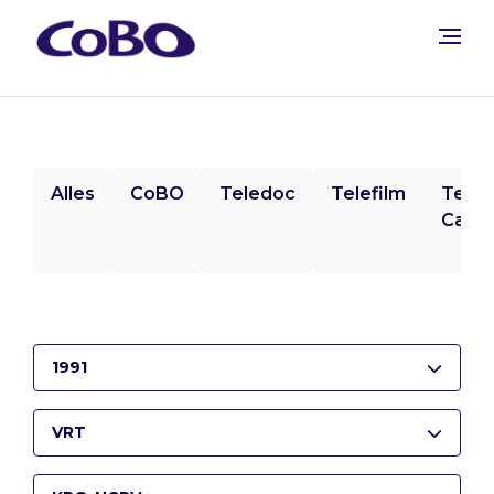
Alles
CoBO
Teledoc
Telefilm
Tele
Camp
1991
VRT