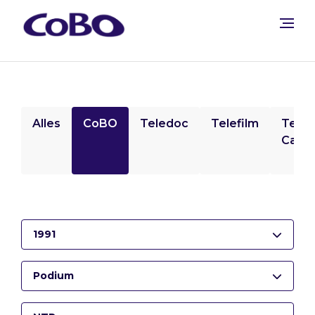
Alles
CoBO
Teledoc
Telefilm
Tele
Camp
1991
Podium