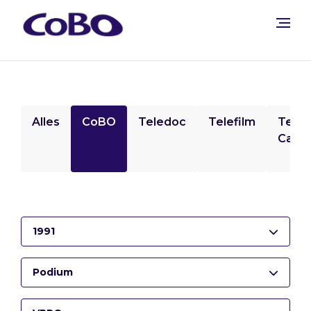
Alles
CoBO
Teledoc
Telefilm
Tele
Camp
1991
Podium