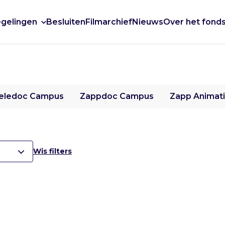
gelingen
Besluiten
Filmarchief
Nieuws
Over het fond
eledoc Campus
Zappdoc Campus
Zapp Animat
Wis filters