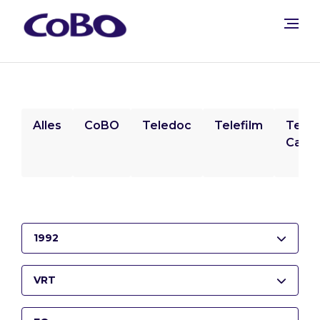
Alles
CoBO
Teledoc
Telefilm
Tele
Camp
1992
VRT