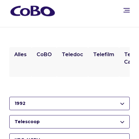
Alles
CoBO
Teledoc
Telefilm
Tele
Camp
1992
Telescoop