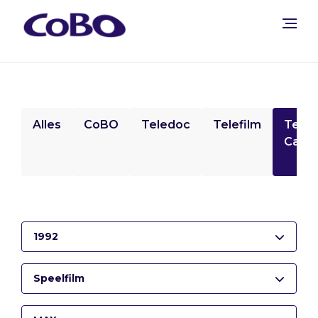
Alles
CoBO
Teledoc
Telefilm
Tele
Camp
1992
Speelfilm