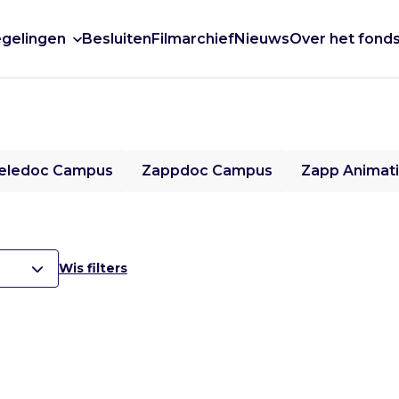
gelingen
Besluiten
Filmarchief
Nieuws
Over het fond
eledoc Campus
Zappdoc Campus
Zapp Animat
Wis filters