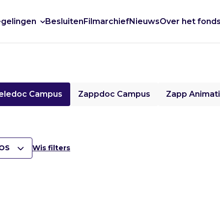
gelingen
Besluiten
Filmarchief
Nieuws
Over het fond
eledoc Campus
Zappdoc Campus
Zapp Animat
OS
Wis filters