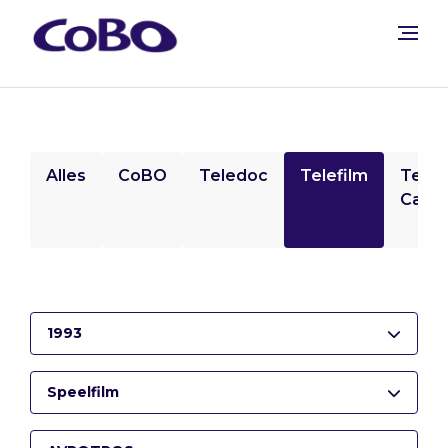
Alles
CoBO
Teledoc
Telefilm
Tele
Camp
1993
Speelfilm