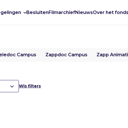
gelingen
Besluiten
Filmarchief
Nieuws
Over het fond
eledoc Campus
Zappdoc Campus
Zapp Animat
Wis filters