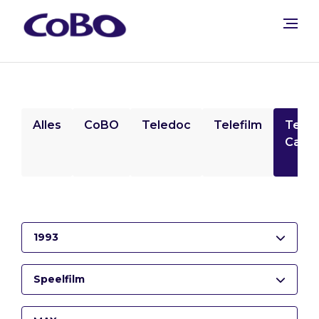
Alles
CoBO
Teledoc
Telefilm
Tele
Camp
1993
Speelfilm