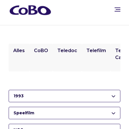
Alles
CoBO
Teledoc
Telefilm
Tele
Camp
1993
Speelfilm