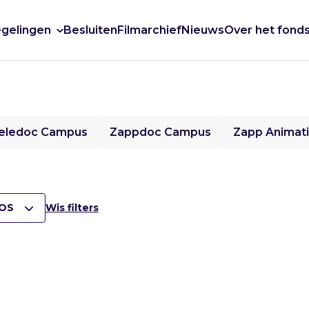
gelingen
Besluiten
Filmarchief
Nieuws
Over het fond
eledoc Campus
Zappdoc Campus
Zapp Animat
OS
Wis filters