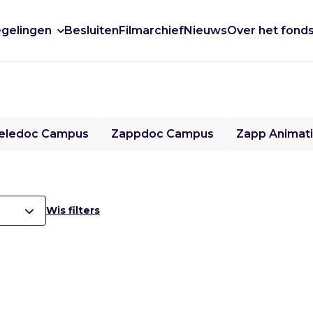
gelingen
Besluiten
Filmarchief
Nieuws
Over het fond
eledoc Campus
Zappdoc Campus
Zapp Animat
Wis filters