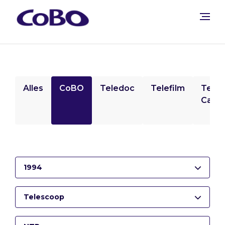
Alles
CoBO
Teledoc
Telefilm
Tele
Camp
1994
Telescoop