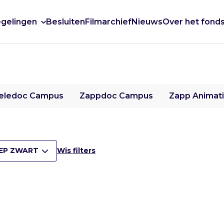
gelingen
Besluiten
Filmarchief
Nieuws
Over het fond
eledoc Campus
Zappdoc Campus
Zapp Animat
EP ZWART
Wis filters