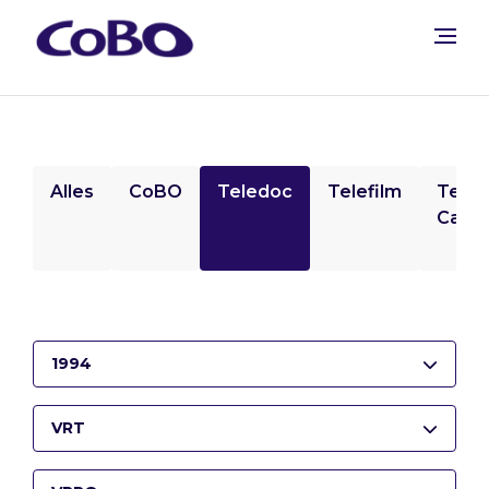
Alles
CoBO
Teledoc
Telefilm
Tele
Camp
1994
VRT