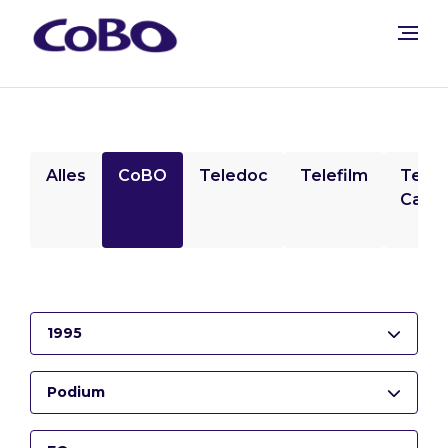
Alles
CoBO
Teledoc
Telefilm
Tele
Camp
1995
Podium