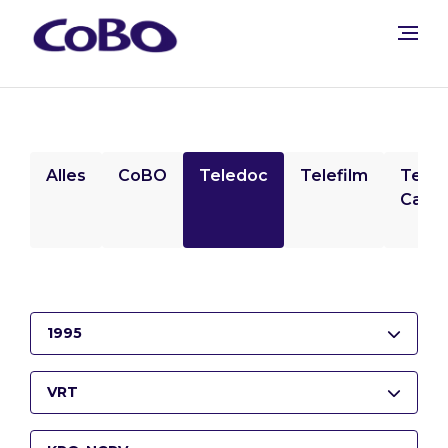
Alles
CoBO
Teledoc
Telefilm
Tele
Camp
1995
VRT