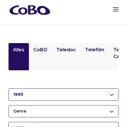
Alles
CoBO
Teledoc
Telefilm
Tele
Camp
1995
Genre