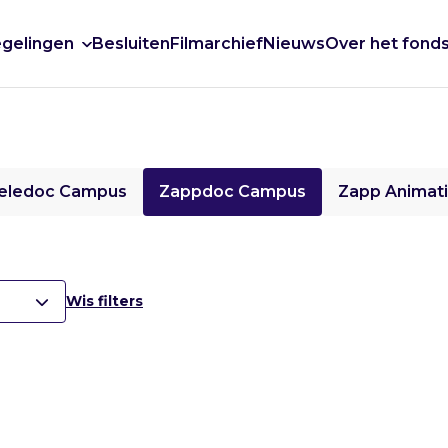
gelingen
Besluiten
Filmarchief
Nieuws
Over het fond
eledoc Campus
Zappdoc Campus
Zapp Animat
Wis filters