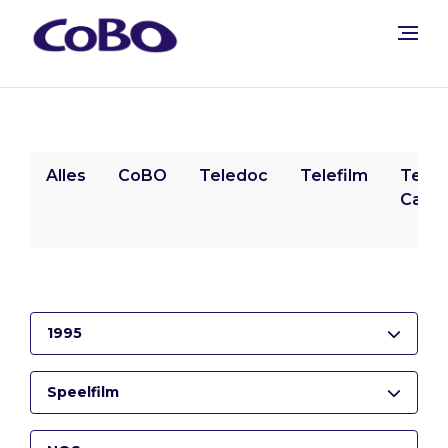
Alles
CoBO
Teledoc
Telefilm
Tele
Camp
1995
Speelfilm