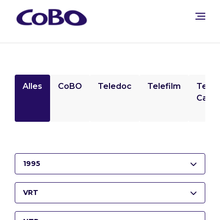
Alles
CoBO
Teledoc
Telefilm
Tele
Camp
1995
VRT