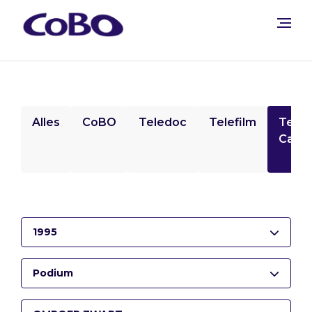
Alles
CoBO
Teledoc
Telefilm
Tele
Camp
1995
Podium