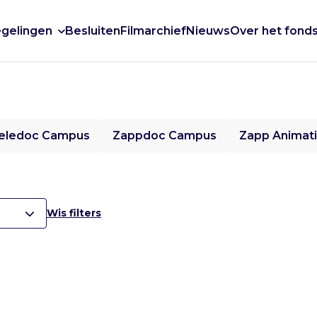
gelingen
Besluiten
Filmarchief
Nieuws
Over het fond
eledoc Campus
Zappdoc Campus
Zapp Animat
Wis filters