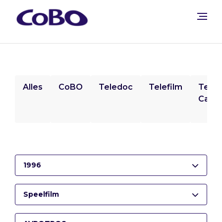
Alles
CoBO
Teledoc
Telefilm
Tele
Camp
1996
Speelfilm