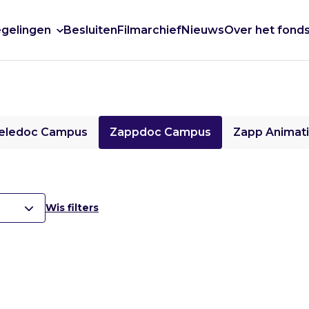
gelingen
Besluiten
Filmarchief
Nieuws
Over het fond
eledoc Campus
Zappdoc Campus
Zapp Animat
Wis filters