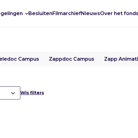
gelingen
Besluiten
Filmarchief
Nieuws
Over het fond
eledoc Campus
Zappdoc Campus
Zapp Animat
Wis filters