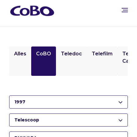
Alles
CoBO
Teledoc
Telefilm
Tele
Camp
1997
Telescoop