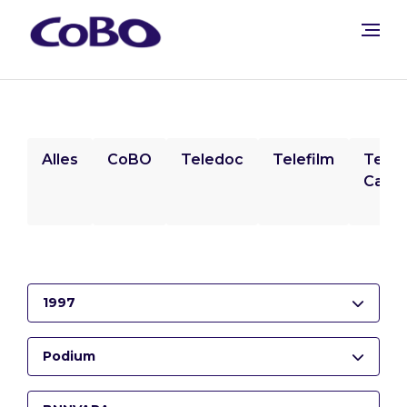
Alles
CoBO
Teledoc
Telefilm
Tele
Camp
1997
Podium