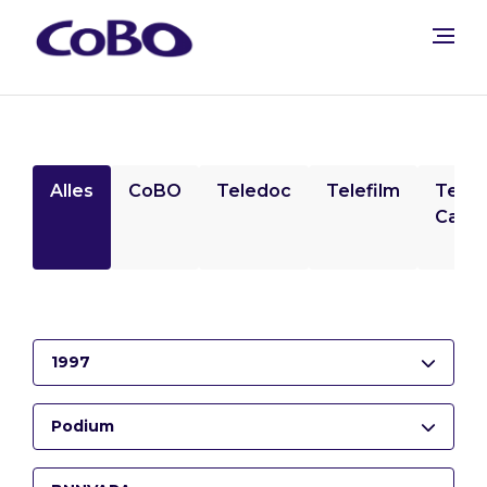
Alles
CoBO
Teledoc
Telefilm
Tele
Camp
1997
Podium