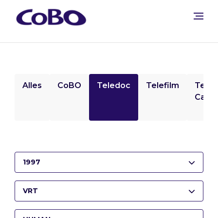
Alles
CoBO
Teledoc
Telefilm
Tele
Camp
1997
VRT