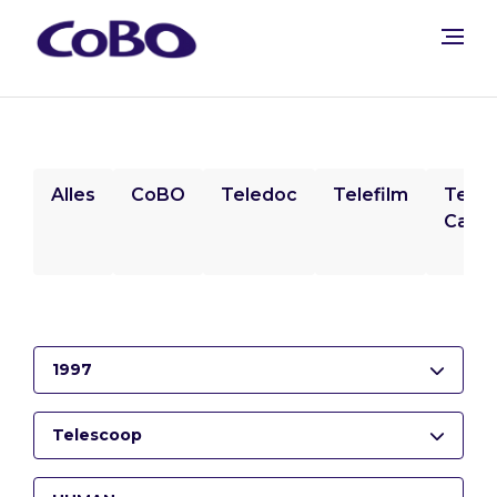
Alles
CoBO
Teledoc
Telefilm
Tele
Camp
1997
Telescoop