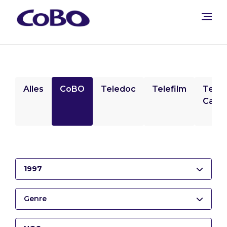
Alles
CoBO
Teledoc
Telefilm
Tele
Camp
1997
Genre