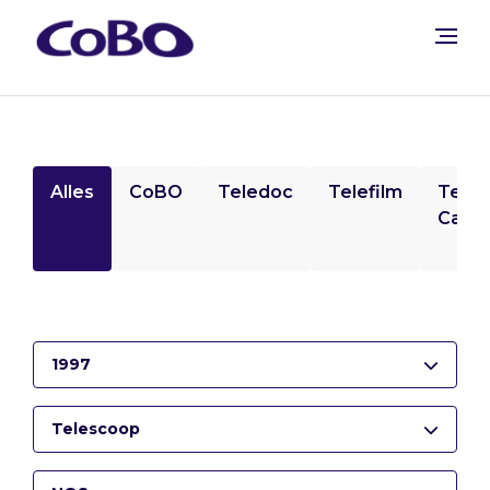
Alles
CoBO
Teledoc
Telefilm
Tele
Camp
1997
Telescoop