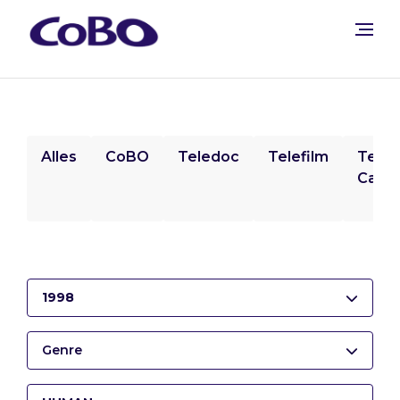
Alles
CoBO
Teledoc
Telefilm
Tele
Camp
1998
Genre