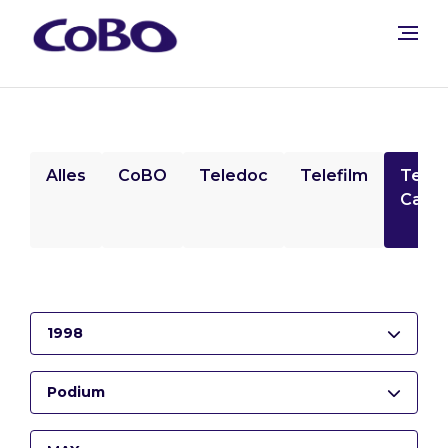
Alles
CoBO
Teledoc
Telefilm
Tele
Camp
1998
Podium