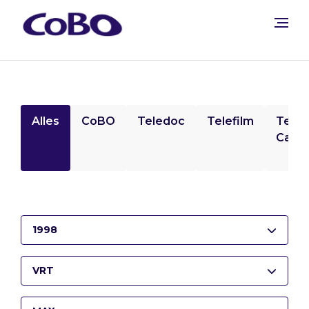
Alles
CoBO
Teledoc
Telefilm
Tele
Camp
1998
VRT