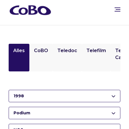
Alles
CoBO
Teledoc
Telefilm
Tele
Camp
1998
Podium