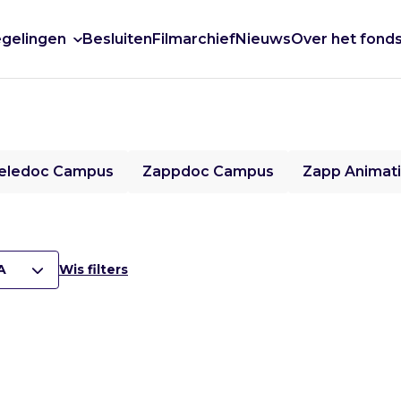
gelingen
Besluiten
Filmarchief
Nieuws
Over het fond
eledoc Campus
Zappdoc Campus
Zapp Animat
A
Wis filters