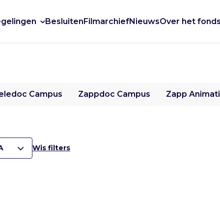
gelingen
Besluiten
Filmarchief
Nieuws
Over het fond
eledoc Campus
Zappdoc Campus
Zapp Animat
A
Wis filters