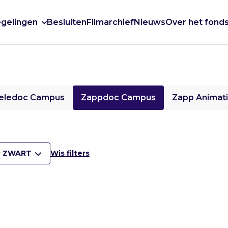
gelingen
Besluiten
Filmarchief
Nieuws
Over het fond
eledoc Campus
Zappdoc Campus
Zapp Animat
 ZWART
Wis filters