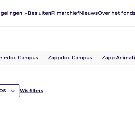
gelingen
Besluiten
Filmarchief
Nieuws
Over het fond
eledoc Campus
Zappdoc Campus
Zapp Animat
OS
Wis filters