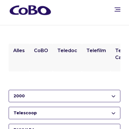
Alles
CoBO
Teledoc
Telefilm
Tele
Camp
2000
Telescoop