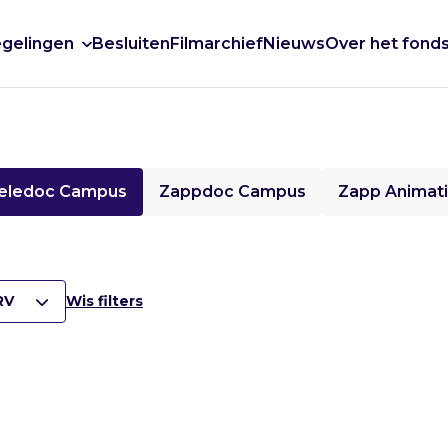
gelingen
Besluiten
Filmarchief
Nieuws
Over het fond
eledoc Campus
Zappdoc Campus
Zapp Animat
RV
Wis filters